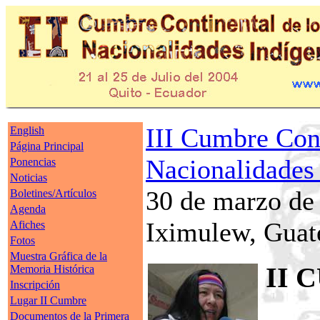
III Cumbre Cont
English
Página Principal
Nacionalidade
Ponencias
Noticias
30 de marzo de
Boletines/Artículos
Agenda
Iximulew, Guat
Afiches
Fotos
Muestra Gráfica de la
II 
Memoria Histórica
Inscripción
Lugar II Cumbre
Documentos de la Primera