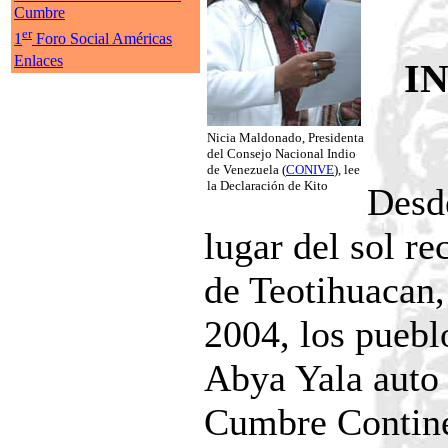
Cumbre
er
1
Foro Social Américas
Enlaces
I
Nicia Maldonado, Presidenta
del Consejo Nacional Indio
de Venezuela (
CONIVE
), lee
la Declaración de Kito
Desde
lugar del sol r
de Teotihuacan, 
2004, los puebl
Abya Yala auto 
Cumbre Continen