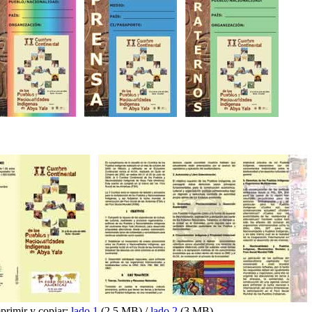
mprimir y copiar:
lado 1
(2.5 MB) /
lado 2
(3 MB)