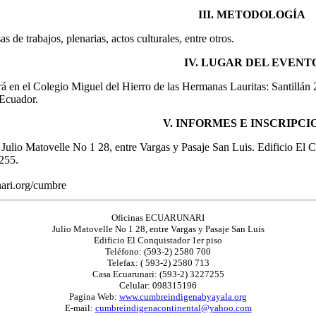
III. METODOLOGÍA
s de trabajos, plenarias, actos culturales, entre otros.
IV. LUGAR DEL EVENT
rá en el Colegio Miguel del Hierro de las Hermanas Lauritas: Santillán 
 Ecuador.
V. INFORMES E INSCRIPCI
o Matovelle No 1 28, entre Vargas y Pasaje San Luis. Edificio El Con
255.
ari.org/cumbre
Oficinas ECUARUNARI
Julio Matovelle No 1 28, entre Vargas y Pasaje San Luis
Edificio El Conquistador 1er piso
Teléfono: (593-2) 2580 700
Telefax: ( 593-2) 2580 713
Casa Ecuarunari: (593-2) 3227255
Celular: 098315196
Pagina Web:
www.cumbreindigenabyayala.org
E-mail:
cumbreindigenacontinental@yahoo.com