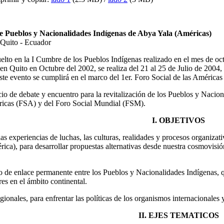
e Pueblos y Nacionalidades Indígenas de Abya Yala (Américas)
, Quito - Ecuador
elto en la I Cumbre de los Pueblos Indígenas realizado en el mes de oc
en Quito en Octubre del 2002, se realiza del 21 al 25 de Julio de 2004
te evento se cumplirá en el marco del 1er. Foro Social de las Américas
o de debate y encuentro para la revitalización de los Pueblos y Naciona
éricas (FSA) y del Foro Social Mundial (FSM).
I. OBJETIVOS
las experiencias de luchas, las culturas, realidades y procesos organizat
ica), para desarrollar propuestas alternativas desde nuestra cosmovisió
 de enlace permanente entre los Pueblos y Nacionalidades Indígenas, que
res en el ámbito continental.
 regionales, para enfrentar las políticas de los organismos internacio
II. EJES TEMATICOS