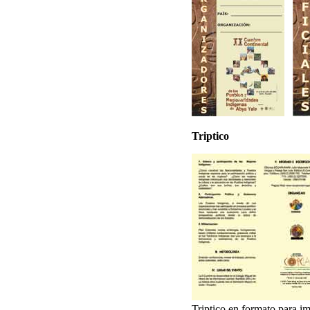
Triptico
Triptico en formato para i