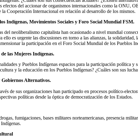
 Indígenas. ¿Cuáles son sus consecuencias actuales? ¿Existen alternativas
s efectos del accionar de organismos internacionales como la ONU, OE
e la Cooperación Internacional en relación al desarrollo de los mismos.
los Indígenas, Movimientos Sociales y Foro Social Mundial FSM.
cas del neoliberalismo capitalista han ocasionado a nivel mundial consec
a ello es urgente las discusiones en torno a las alianzas, la solidaridad
imensionar la participación en el Foro Social Mundial de los Pueblos In
 de las Mujeres Indígenas.
alidades y Pueblos Indígenas espacios para la participación política y 
 cultura y la educación en los Pueblos Indígenas? ¿Cuáles son sus lucha
 y Gobiernos Alternativos.
ravés de sus organizaciones han participado en procesos político-electo
spectivas políticas desde la óptica de democratización de los Estados.
rogas, fumigaciones, bases militares norteamericanas, presencia milita
 Indígenas.
ltural