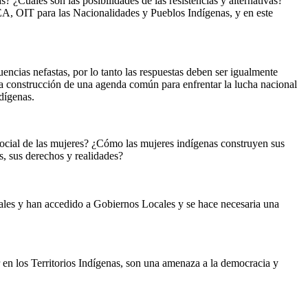
? ¿Cuáles son las posibilidades de las resistencias y alternativas?
A, OIT para las Nacionalidades y Pueblos Indígenas, y en este
uencias nefastas, por lo tanto las respuestas deben ser igualmente
, la construcción de una agenda común para enfrentar la lucha nacional
dígenas.
social de las mujeres? ¿Cómo las mujeres indígenas construyen sus
s, sus derechos y realidades?
rales y han accedido a Gobiernos Locales y se hace necesaria una
r en los Territorios Indígenas, son una amenaza a la democracia y