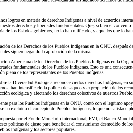
unos logros en materia de derechos Indígenas a nivel de acuerdos inter
uestros derechos y libertades fundamentales. Que, si bien el convenio
ía de los Estados gobiernos, no lo han ratificado, y aquellos que lo ha
ación de los Derechos de los Pueblos Indígenas en la ONU, después de 
oniales siguen negando la aprobación de la misma.
ración Americana de los Derechos de los Pueblos Indígenas en la Orga
ertades fundamentales de los Pueblos Indígenas. Esto es una consecuenc
ción plena de los representantes de los Pueblos Indígenas.
bre la Diversidad Biológica reconoce ciertos derechos Indígenas, en su 
rnos, han intensificado la política de saqueo y expropiación de los recur
cción ecológica y afectando los derechos colectivos de nuestros Pueblo
nte para los Pueblos Indígenas en la ONU, contó con el legítimo apoyo 
se ha excluido el concepto de Pueblos Indígenas, lo que no satisface pl
a impuesta por el Fondo Monetario Internacional, FMI, el Banco Mundia
sto políticas de ajuste para beneficiar el consumismo desmedido de los 
blos Indígenas y los sectores populares.