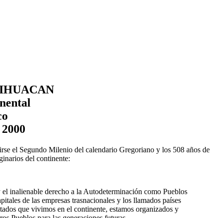
TIHUACAN
nental
co
 2000
irse el Segundo Milenio del calendario Gregoriano y los 508 años de
inarios del continente:
y el inalienable derecho a la Autodeterminación como Pueblos
pitales de las empresas trasnacionales y los llamados países
stados que vivimos en el continente, estamos organizados y
ros Pueblos para las generaciones futuras.