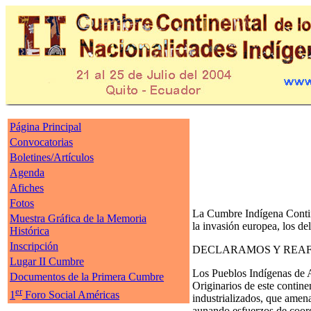
Página Principal
Convocatorias
Boletines/Artículos
Agenda
Afiches
Fotos
La Cumbre Indígena Contine
Muestra Gráfica de la Memoria
la invasión europea, los de
Histórica
Inscripción
DECLARAMOS Y REAFIRMA
Lugar II Cumbre
Los Pueblos Indígenas de A
Documentos de la Primera Cumbre
Originarios de este contine
er
1
Foro Social Américas
industrializados, que amen
aunando esfuerzos de coord