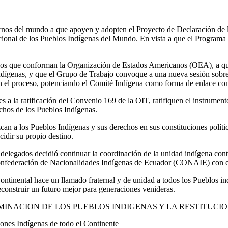
rnos del mundo a que apoyen y adopten el Proyecto de Declaración de 
ional de los Pueblos Indígenas del Mundo. En vista a que el Programa
os que conforman la Organización de Estados Americanos (OEA), a que 
dígenas, y que el Grupo de Trabajo convoque a una nueva sesión sobre 
n el proceso, potenciando el Comité Indígena como forma de enlace con 
s a la ratificación del Convenio 169 de la OIT, ratifiquen el instrumen
chos de los Pueblos Indígenas.
an a los Pueblos Indígenas y sus derechos en sus constituciones políticas
idir su propio destino.
delegados decidió continuar la coordinación de la unidad indígena con
onfederación de Nacionalidades Indígenas de Ecuador (CONAIE) con el 
ntinental hace un llamado fraternal y de unidad a todos los Pueblos in
construir un futuro mejor para generaciones venideras.
MINACION DE LOS PUEBLOS INDIGENAS Y LA RESTITUCIO
ones Indígenas de todo el Continente