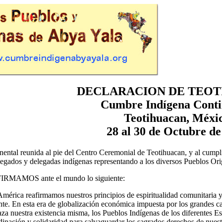
DECLARACION DE TEO
Cumbre Indígena Conti
Teotihuacan, Méxi
28 al 30 de Octubre de
ntal reunida al pie del Centro Ceremonial de Teotihuacan, y al cumpl
legados y delegadas indígenas representando a los diversos Pueblos Orig
MOS ante el mundo lo siguiente:
mérica reafirmamos nuestros principios de espiritualidad comunitaria 
nte. En esta era de globalización económica impuesta por los grandes ca
aza nuestra existencia misma, los Pueblos Indígenas de los diferentes E
inación y solidaridad para salvaguardar los sagrados derechos de nuest