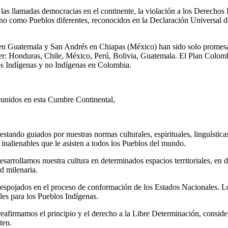
 las llamadas democracias en el continente, la violación a los Derechos
tino como Pueblos diferentes, reconocidos en la Declaración Universal
n Guatemala y San Andrés en Chiapas (México) han sido solo promesas d
r: Honduras, Chile, México, Perú, Bolivia, Guatemala. El Plan Colomb
os Indígenas y no Indígenas en Colombia.
eunidos en esta Cumbre Continental,
stando guiados por nuestras normas culturales, espirituales, linguística
 inalienables que le asisten a todos los Pueblos del mundo.
sarrollamos nuestra cultura en determinados espacios territoriales, en d
d milenaria.
spojados en el proceso de conformación de los Estados Nacionales. Los 
bles para los Pueblos Indígenas.
reafirmamos el principio y el derecho a la Libre Determinación, conside
ten.